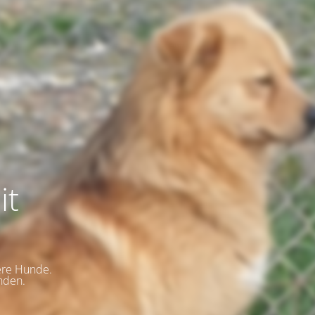
it
ere Hunde.
nden.