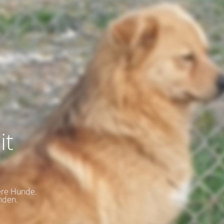
it
ere Hunde.
nden.