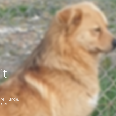
it
ere Hunde.
nden.